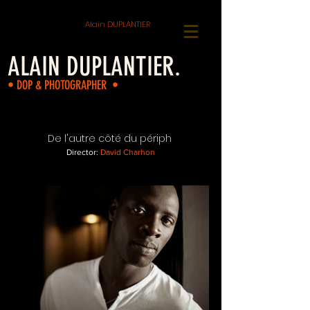
Alain DUPLANTIER
ALAIN DUPLANTIER.
• DOP & PHOTOGRAPHER •
De l'autre côté du périph
Director:
David Charhon